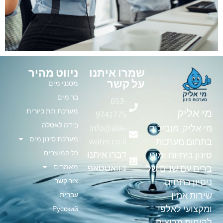
שמרו איתנו
ניווט מהיר
על קשר
מסנני מים
בר מים
053-
מי אליק
מערכת תת כיורית
9741775
בידה לאסלה
info@alik-
מי-אליק, מובילים
מערכת סינון מים
water.co.il
בתחום מערכות
כל המוצרים
דברו איתנו
סינון ביתיות ומיני
בוואטסאפ
מאמרים
ברים עם שנים של
צור קשר
ניסיון בתחום.
שירות אמין
עברית
ומקצועי לאלפי
Русский
לקוחות מרוצים.