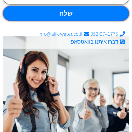
שלח
info@alik-water.co.il
053-9741775
דברו איתנו בוואטסאפ