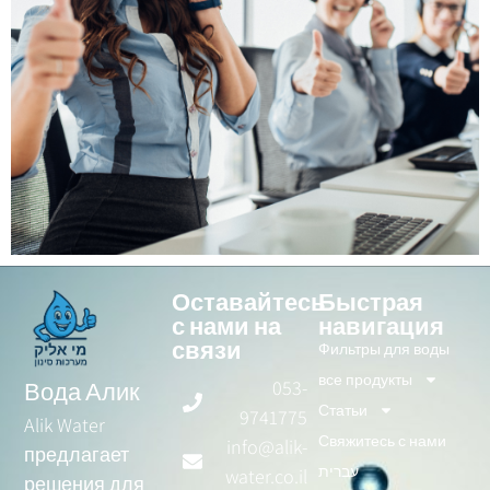
Оставайтесь
Быстрая
с нами на
навигация
связи
Фильтры для воды
все продукты
053-
Вода Алик
Статьи
9741775
Alik Water
Свяжитесь с нами
info@alik-
предлагает
עברית
water.co.il
решения для