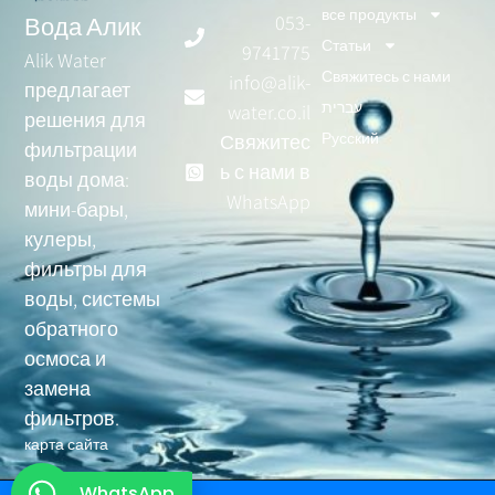
все продукты
053-
Вода Алик
Статьи
9741775
Alik Water
Свяжитесь с нами
info@alik-
предлагает
עברית
water.co.il
решения для
Русский
Свяжитес
фильтрации
ь с нами в
воды дома:
WhatsApp
мини-бары,
кулеры,
фильтры для
воды, системы
обратного
осмоса и
замена
фильтров.
карта сайта
WhatsApp