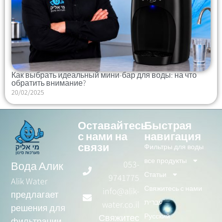
Как выбрать идеальный мини-бар для воды: на что
обратить внимание?
20/02/2025
Оставайтесь
Быстрая
с нами на
навигация
связи
Фильтры для воды
все продукты
053-
Вода Алик
Статьи
9741775
Alik Water
Свяжитесь с нами
info@alik-
предлагает
עברית
water.co.il
решения для
Русский
Свяжитес
фильтрации