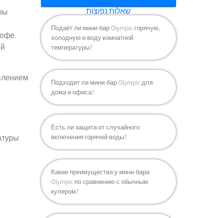
שאלות נפוצות
ры
Подаёт ли мини-бар Olympic горячую,
кофе.
холодную и воду комнатной
ой
температуры?
влением
Подходит ли мини-бар Olympic для
дома и офиса?
Есть ли защита от случайного
включения горячей воды?
атуры
Какие преимущества у мини-бара
Olympic по сравнению с обычным
кулером?