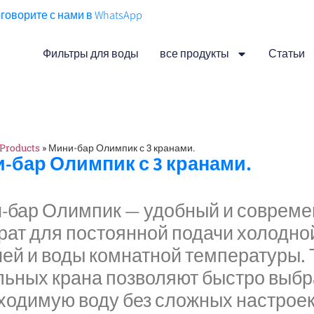
говорите с нами в WhatsApp
Фильтры для воды
все продукты
Статьи
Products
»
Мини-бар Олимпик с 3 кранами.
-бар Олимпик с 3 кранами.
-бар Олимпик — удобный и соврем
рат для постоянной подачи холодно
чей и воды комнатной температуры. 
льных крана позволяют быстро выбр
ходимую воду без сложных настроек