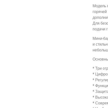
Модель 
горячей
дополни
Для без
подачи 
Мини-ба
и стиль
небольш
Основны
* Три от
* Цифро
* Регул
* Функци
* Защита
* Высок
* Совре